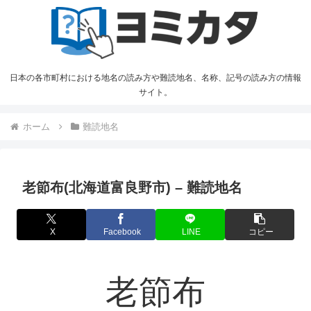
日本の各市町村における地名の読み方や難読地名、名称、記号の読み方の情報
サイト。
ホーム
難読地名
老節布(北海道富良野市) – 難読地名
X
Facebook
LINE
コピー
老節布