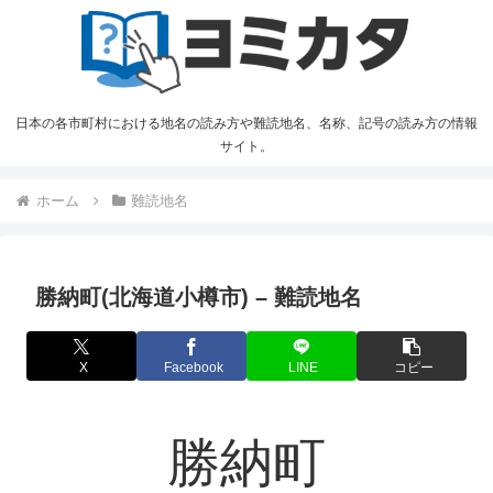
日本の各市町村における地名の読み方や難読地名、名称、記号の読み方の情報
サイト。
ホーム
難読地名
勝納町(北海道小樽市) – 難読地名
X
Facebook
LINE
コピー
勝納町