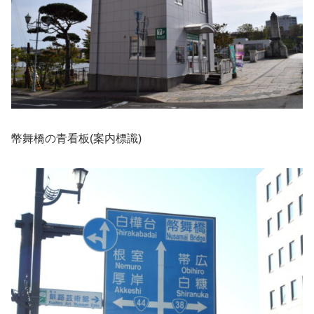
幣舞橋の青看板(案内標識)