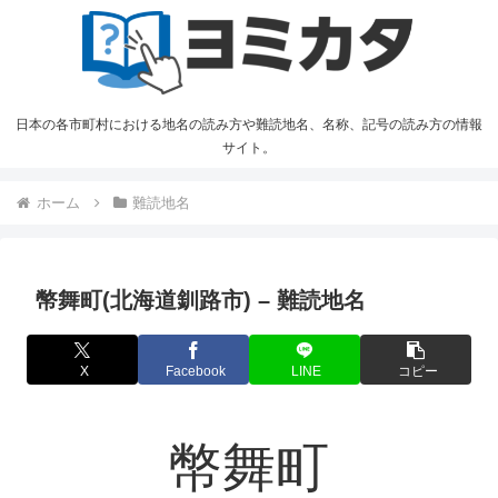
日本の各市町村における地名の読み方や難読地名、名称、記号の読み方の情報
サイト。
ホーム
難読地名
幣舞町(北海道釧路市) – 難読地名
X
Facebook
LINE
コピー
幣舞町