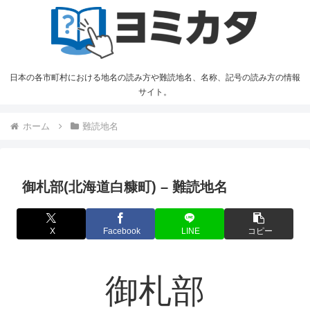
日本の各市町村における地名の読み方や難読地名、名称、記号の読み方の情報
サイト。
ホーム
難読地名
御札部(北海道白糠町) – 難読地名
X
Facebook
LINE
コピー
御札部