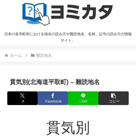
日本の各市町村における地名の読み方や難読地名、名称、記号の読み方の情報
サイト。
ホーム
難読地名
貫気別(北海道平取町) – 難読地名
X
Facebook
LINE
コピー
貫気別