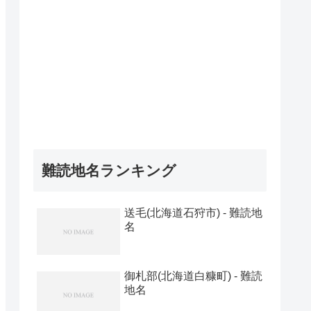
難読地名ランキング
送毛(北海道石狩市) - 難読地
名
御札部(北海道白糠町) - 難読
地名