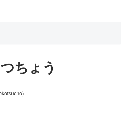
こつちょう
okotsucho)