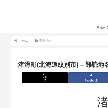
日本の
ホーム
難読地名
渚滑町(北海道紋別市) – 難読地
X
Facebook