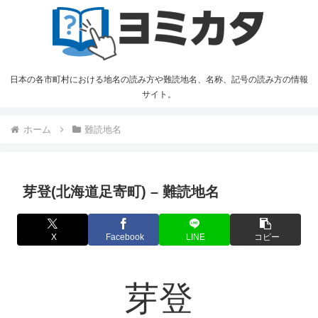
日本の各市町村における地名の読み方や難読地名、名称、記号の読み方の情報
サイト。
ホーム
難読地名
芽登(北海道足寄町) – 難読地名
X
Facebook
LINE
コピー
芽登