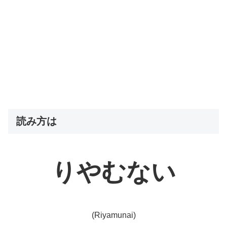
読み方は
りやむない
(Riyamunai)