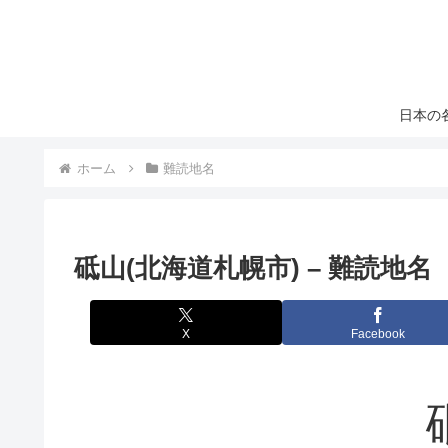
日本の
ホーム
難読地名
砥山(北海道札幌市) – 難読地名
X
Facebook