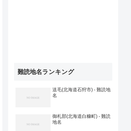
難読地名ランキング
送毛(北海道石狩市) - 難読地
名
御札部(北海道白糠町) - 難読
地名