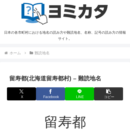
日本の各市町村における地名の読み方や難読地名、名称、記号の読み方の情報
サイト。
ホーム
難読地名
留寿都(北海道留寿都村) – 難読地名
X
Facebook
LINE
コピー
留寿都