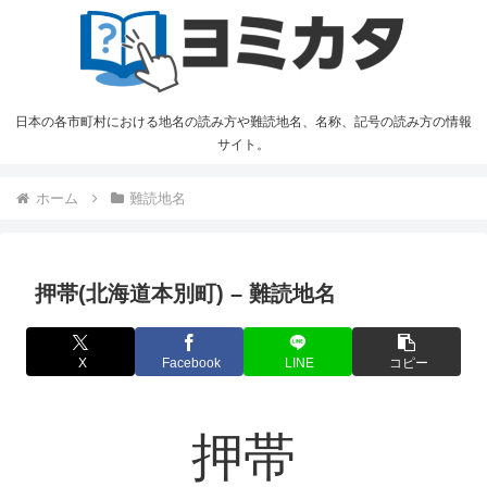
日本の各市町村における地名の読み方や難読地名、名称、記号の読み方の情報
サイト。
ホーム
難読地名
押帯(北海道本別町) – 難読地名
X
Facebook
LINE
コピー
押帯