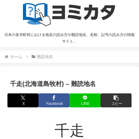
日本の各市町村における地名の読み方や難読地名、名称、記号の読み方の情報
サイト。
ホーム
難読地名
千走(北海道島牧村) – 難読地名
X
Facebook
LINE
コピー
千走